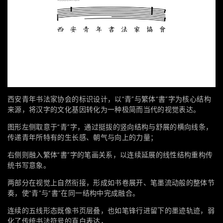
西安青年书法家协会的标识设计，以“青”与繁体“書”字为核心结构
来源，将汉字的文化基因转化为一种极简而当代的视觉表达。
图形左侧取意于“青”字，通过挺拔的竖向结构与舒展的横向线条，
传递青年所特有的生长感、朝气与向上的力量；
右侧则融入繁体“書”字的笔画关系，以连续延展的线性结构重构传
统书写意象。
两部分在视觉上自然衔接，形成如书卷展开、笔墨流动般的整体节
奏，使“青”与“書”在同一结构中完成融合。
连续的五线形态既像书页层叠，也如笔锋行进留下的墨迹轨迹，弱
化了传统书法符号的直白表达，